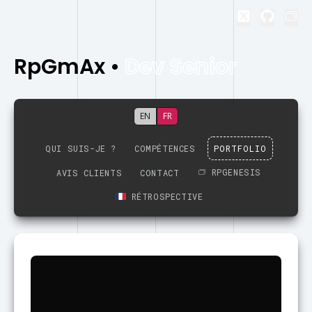
RpGmAx
•
Dev Senior
EN
FR
QUI SUIS-JE ?
COMPÉTENCES
PORTFOLIO
RPGENESIS
AVIS CLIENTS
CONTACT
RÉTROSPECTIVE