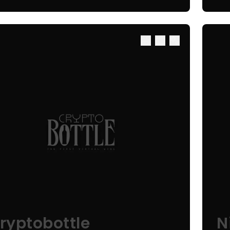
ryptobottle
N