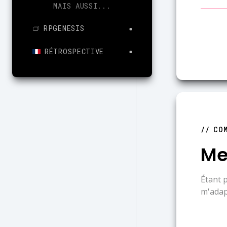
MAIS AUSSI...
RPGENESIS
RÉTROSPECTIVE
CO
Me
Étant p
m'adap