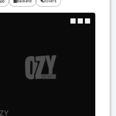
App
Backend
Divers
ZY