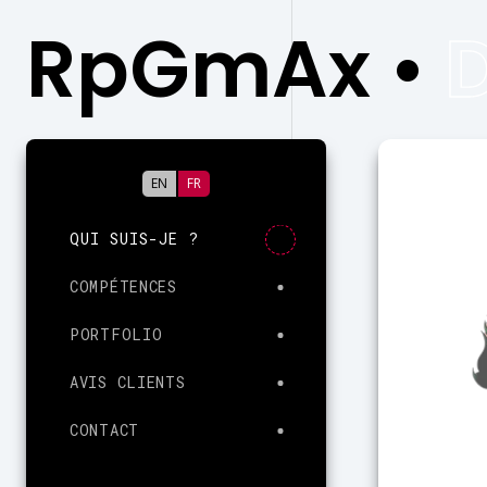
RpGmAx
•
D
EN
FR
QUI SUIS-JE ?
COMPÉTENCES
PORTFOLIO
AVIS CLIENTS
CONTACT