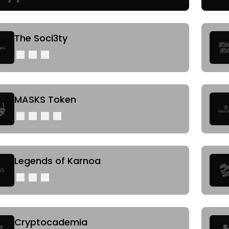
The Soci3ty
MASKS Token
Legends of Karnoa
Cryptocademia