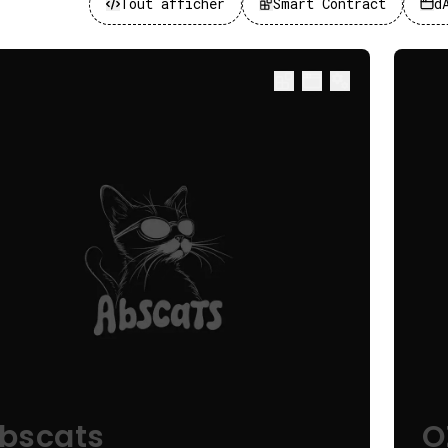
Tout afficher
Smart Contract
d
bscats
O