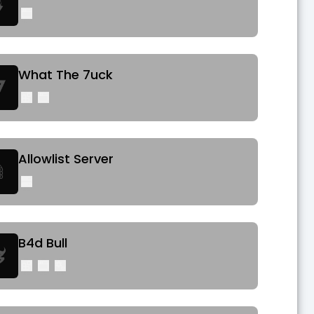
What The 7uck
Allowlist Server
B4d Bull