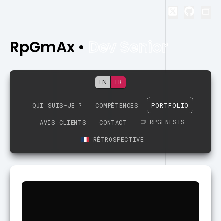
RpGmAx
•
Dev Senior
EN
FR
QUI SUIS-JE ?
COMPÉTENCES
PORTFOLIO
RPGENESIS
AVIS CLIENTS
CONTACT
RÉTROSPECTIVE