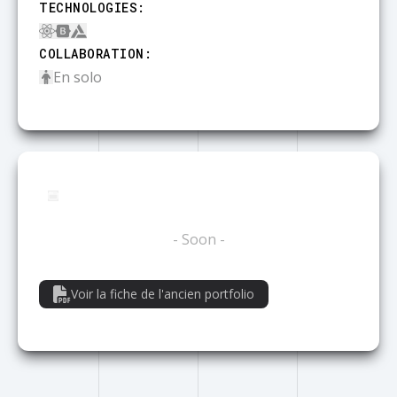
TECHNOLOGIES
:
COLLABORATION
:
En solo
DAPP
- Soon -
Voir la fiche de l'ancien portfolio